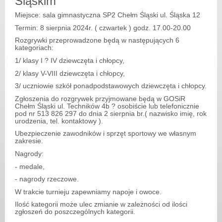
Śląskim
Miejsce: sala gimnastyczna SP2 Chełm Śląski ul. Śląska 12
Termin: 8 sierpnia 2024r. ( czwartek ) godz. 17.00-20.00
Rozgrywki przeprowadzone będą w następujących 6
kategoriach:
1/ klasy I ? IV dziewczęta i chłopcy,
2/ klasy V-VIII dziewczęta i chłopcy,
3/ uczniowie szkół ponadpodstawowych dziewczęta i chłopcy.
Zgłoszenia do rozgrywek przyjmowane będą w GOSiR
Chełm Śląski ul. Techników 4b ? osobiście lub telefonicznie
pod nr 513 826 297 do dnia 2 sierpnia br.( nazwisko imię, rok
urodzenia, tel. kontaktowy ).
Ubezpieczenie zawodników i sprzęt sportowy we własnym
zakresie.
Nagrody:
- medale,
- nagrody rzeczowe.
W trakcie turnieju zapewniamy napoje i owoce.
Ilość kategorii może ulec zmianie w zależności od ilości
zgłoszeń do poszczególnych kategorii.