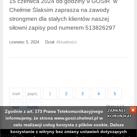
15 czerwca 2024 od godziny 9 GOSiR w
Chełmie Ślaksim zaprasza na zawody
strongmen dla stałych klientów naszej
siłowni zapisy pod numerem 513826297
czerwiec 5, 2024
Dział:
Aktualności
start
poprz.
1
2
3
4
5
Strona 1 z 5
nast.
koniec
Zgodnie z art. 173 Prawa Telekomunikacyjnego
informujemy, że strona www.gosir.chelmsl.pl w
celu realizacji usług korzysta z plików cookie. Dalsze
korzystanie z witryny bez zmiany ustawień dotyczących
By Chaqierek